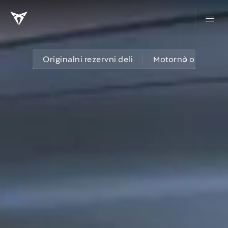
Originalni rezervni deli
Motorno olje