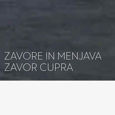
ZAVORE IN MENJAVA
ZAVOR CUPRA
Zavore so eden najpomembnejših delov vozil CUPRA Born,
Leon, Ateca in preostalih modelov. Da boste svoje vozilo v
vsaki situaciji varno ustavili, morate poskrbeti za redno
vzdrževanje zavor. Na tej strani najdete vse informacije o