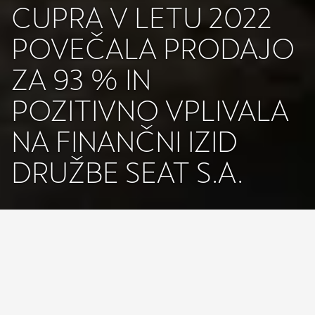
CUPRA V LETU 2022
POVEČALA PRODAJO
ZA 93 % IN
POZITIVNO VPLIVALA
NA FINANČNI IZID
DRUŽBE SEAT S.A.
CUPRA s 150.000 dobavljenimi vozili dosegla 
rekord vseh časov
Nekonvencionalna znamka izzivalcev postala 
najhitreje rastoča avtomobilska znamka v Evropi
Skupno število dobavljenih vozil družbe SEAT S.A. 