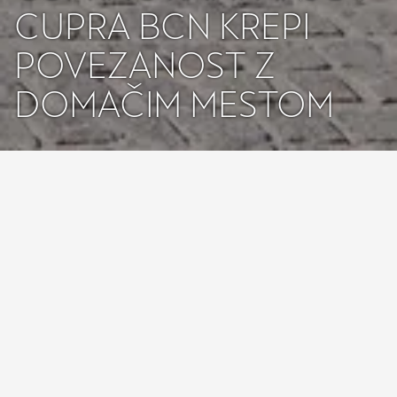
CUPRA BCN KREPI
POVEZANOST Z
DOMAČIM MESTOM
Nova kampanja še dodatno utrjuje globoko vez med 
znamko CUPRA in Barcelono
Reklamni panoji kampanje bodo nameščeni na 
znamenitih lokacijah v domačem mestu znamke CUPRA
CUPRA je v Barceloni črpala navdih že od svojih 
začetkov leta 2018, zato ima zdaj odlično priložnost, da 
se mestu oddolži
Do 9. oktobra bosta obiskovalce na terminalu 1 
barcelonskega letališča pričakala privlačna stojnica s 
kampanjo 
I CUPRA BCN
 in CUPRA Tavascan