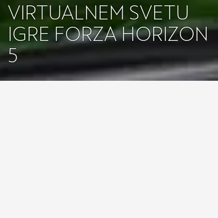
VIRTUALNEM SVETU
IGRE FORZA HORIZON
5
CUPRA nadaljuje svojo pot v svet igričarstva in v igri 
Forza Horizon 5
 predstavlja CUPRA Raval Concept
Virtualni dirkači se lahko zdaj podajo v obsežen odprt 
svet igre za volanom dirkalnika CUPRA Raval Concept
Igralci igre
Forza Horizon 5
studiev Xbox Game Studios in
Playground Games lahko zdaj prevzamejo nadzor nad najnovejšim
konceptnim vozilom CUPRA, ki se je pridružilo voznemu parku.
Igralci so vabljeni, da sedejo za volan popolnoma električnega
konceptnega dirkalnika z resnično uporniškim duhom. V resnični
svet sicer prihaja leta 2025 (v cestni različici), navdušenci nad igro