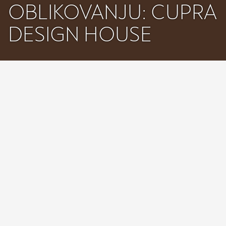
OBLIKOVANJU: CUPRA
DESIGN HOUSE
CUPRA je v sklopu poslanstva znamke, da svojo filozofijo
oblikovanja razširi na področja zunaj avtomobilske industrije,
napovedala ustanovitev enote CUPRA Design House.
CUPRA Design House, predstavljena na milanskem tednu
oblikovanja 2025, bo z ustvarjalnim sodelovanjem ter raziskovanjem
novih proizvodnih tehnologij in materialov značilni in
nekonvencionalni slog znamke prenesla na nova področja.
»Pri znamki CUPRA je oblikovanje v središču vsega, kar
počnemo. Ustanovitev CUPRA Design House je dokaz naše
predanosti oblikovanju – predanosti, ki presega svet
avtomobilizma in sega na področje ustvarjalnosti, inovacij in