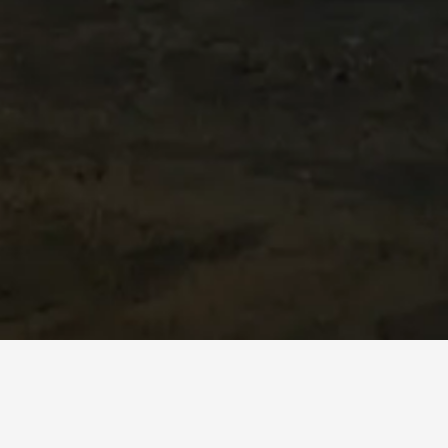
CUPRA in Ansu Fati
pošiljata sporočilo o