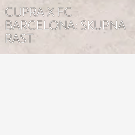
CUPRA X FC
BARCELONA: SKUPNA
RAST
Pri znamki CUPRA še naprej sodelujemo s klubom FC Barcelona,
gradimo na globalnem partnerstvu in si prizadevamo navdihovati
ljudi po svetu iz Barcelone z enotno vizijo o prihodnosti. Med
nedavnim obiskom in ogledom novih poslovnih prostorov
nogometnega kluba FC Barcelona ter prenove stadiona Spotify
Camp Nou sta izvršni direktor znamke CUPRA Wayne Griffiths in
predsednik kluba FC Barcelona Joan Laporta potrdila našo skupno
zavezo prihodnjim generacijam ter izpostavila glavne projekte, ki
združujejo svet športa z avtomobilsko in mobilnostno
inovativnostjo.